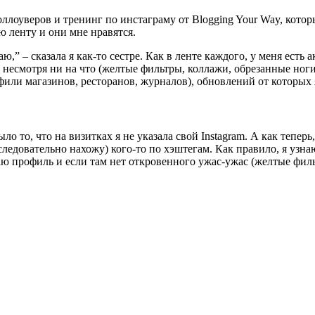
лоуверов и тренинг по инстаграму от Blogging Your Way, которы
ю ленту и они мне нравятся.
,” – сказала я как-то сестре. Как в ленте каждого, у меня есть 
несмотря ни на что (желтые фильтры, коллажи, обрезанные ноги 
или магазинов, ресторанов, журналов), обновлений от которых я
было то, что на визитках я не указала свой Instagram. А как тепер
и следовательно нахожу) кого-то по хэштегам. Как правило, я узн
аю профиль и если там нет откровенного ужас-ужас (желтые филь