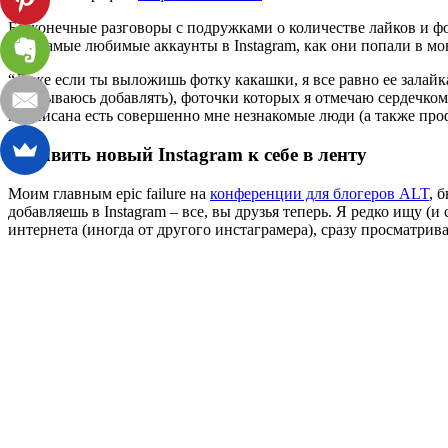
Бесконечные разговоры с подружками о количестве лайков и фол
мои самые любимые аккаунты в Instagram, как они попали в мо
“Даже если ты выложишь фотку какашки, я все равно ее залайкаю
отказываюсь добавлять), фоточки которых я отмечаю сердечком 
подписана есть совершенно мне незнакомые люди (а также проф
Добавить новый Instagram к себе в ленту
Моим главным epic failure на
конференции для блогеров ALT
, 
добавляешь в Instagram – все, вы друзья теперь. Я редко ищу (
интернета (иногда от другого инстаграмера), сразу просматрив