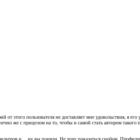
й от этого пользователя не доставляет мне удовольствия, я его 
но же с прицелом на то, чтобы и самой стать автором такого пр
льтров и… ну вы поняли. Не хочу показаться снобом. Профили,