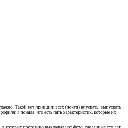
удаляю. Такой вот принцип: всех (почти) впускать, выпускать
офиля) я поняла, что есть пять характеристик, которые их
 в которых постоянно выкладывают фото, сделанные сто лет