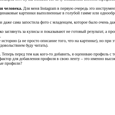
я человека.
Для меня Instagram в первую очередь это инструме
одинаковые картинки выполненные в голубой гамме или однообра
 даже сама запостила фото с младенцем, которое было очень даже
 заглянуть за кулисы и показывают не готовый результат, а пр
.
сторию (а не просто описание того, что на картинке), но при э
 удовольствием буду читать).
 Теперь перед тем как кого-то добавить, я оцениваю профиль с т
 фактор для добавления профиля в свою ленту – это именно высо
вые профили?