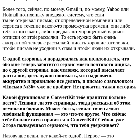
Более того, сейчас, по-моему, Gmail и, по-моему, Yahoo или
Hotmail потихоньку внедряют систему, что если
ты не открывал письмо, от определенной компании или
сервиса в течение какого-то промежутка времени, они либо
тебя отписывают, либо предлагают упрощенный вариант
отписки от этой рассылки. То есть нужно быть очень
аккуратной теперь с рассылкой, писать хорошие заголовки,
чтобы письма не уходили в спам и чтобы люди их открывали.
С одной стороны, я порадовалась как пользователь, что
обо мне теперь заботится сервис моего почтового ящика,
но с другой стороны, как человек, который высылает
рассылки, здесь нужно понимать, что надо очень
аккуратно и правильно все делать, и письмо с заголовком
«Письмо №36» уже не пройдет. Не прокатит такая история.
Какой функционал в ConvertKit тебе нравится больше
всего? Лендинг ли это страницы, тогда расскажи об этом
немножко больше. Может быть, сейчас твой самый
любимый функционал — это что-то другое. Что сейчас
тебе больше всего нравится в ConvertKit? Сейчас уже
2 года пользуешься сервисом, что тебя удерживает?
Назову две вещи, нет какой-то одной. Первое — это