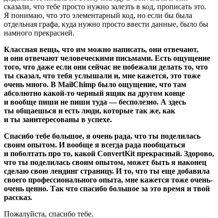
сказали, что тебе просто нужно залезть в код, прописать это.
Я понимаю, что это элементарный код, но если бы была
отдельная графа, куда нужно просто ввести данные, было бы
намного прекрасней.
Классная вещь, что им можно написать, они отвечают,
и они отвечают человеческими письмами. Есть ощущение
того, что даже если они сейчас не побежали делать то, что
ты сказал, что тебя услышали и, мне кажется, это тоже
очень много. В MailChimp было ощущение, что там
абсолютно какой-то черный ящик на другом конце
и вообще пиши не пиши туда — бесполезно. А здесь
ты общаешься и есть люди, которые так же, как
и ты заинтересованы в успехе.
Спасибо тебе большое, я очень рада, что ты поделилась
своим опытом. И вообще я всегда рада пообщаться
и поболтать про то, какой ConvertKit прекрасный. Здорово,
что ты поделилась своим опытом, может быть я наконец
сделаю свою лендинг страницу. И то, что ты еще добавила
своего профессионального опыта, мне кажется тоже очень-
очень ценно. Так что спасибо большое за это время и твой
рассказ.
Пожалуйста, спасибо тебе.