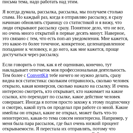
письма тема, надо работать над этим.
Я всегда думала, рассылка, рассылка, мы получаем столько
спама. Но каждый раз, когда я отправляю рассылку, я сразу
начинаю обновлять страницу со статистикой и я вижу, что
люди открывают рассылку сразу. Понятное дело, что не все,
но очень много открытий в первые десять минут. Наверное,
это связано с тем, что есть поп-ап уведомления. Мне кажется,
это какое-то более точечное, конкретное, целенаправленное
попадание к человеку, и до него, как мне кажется, проще
достучаться через рассылку.
Если говорить о том, как я её оцениваю, конечно, тут
накладывает отпечаток моя профессиональная деятельность.
Тем более с
ConvertKit
тебе ничего не нужно делать, сразу
видна вся статистика: скольким отправилось, сколько человек
открыло, какая конверсия, сколько нажало на ссылку. И очень
интересно смотреть, кто открывает, кто нажимает на какие
ссылки, кто переходит по ссылке, какое действие человек
совершает. Иногда я потом просто захожу к этому подписчику
и смотрю, какой путь он проделал при работе со мной. Какие
имейлы он открыл, какие не открыл, может быть что-то
неинтересно, какая-то тема совсем неинтересна. Например, у
меня была пара рассылок, где был очень низкий процент
открываемости. Я перестала их отправлять, потому что