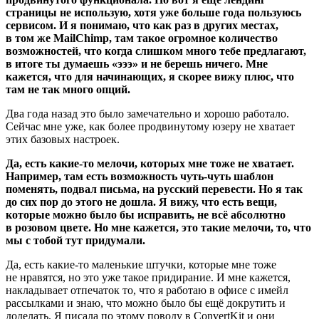
страницы не использую, хотя уже больше года пользуюсь
сервисом. И я понимаю, что как раз в других местах,
в том же MailChimp, там такое огромное количество
возможностей, что когда слишком много тебе предлагают,
в итоге ты думаешь «эээ» и не берешь ничего. Мне
кажется, что для начинающих, я скорее вижу плюс, что
там не так много опций.
Два года назад это было замечательно и хорошо работало.
Сейчас мне уже, как более продвинутому юзеру не хватает
этих базовых настроек.
Да, есть какие-то мелочи, которых мне тоже не хватает.
Например, там есть возможность чуть-чуть шаблон
поменять, подвал письма, на русский перевести. Но я так
до сих пор до этого не дошла. Я вижу, что есть вещи,
которые можно было бы исправить, не всё абсолютно
в розовом цвете. Но мне кажется, это такие мелочи, то, что
мы с тобой тут придумали.
Да, есть какие-то маленькие штучки, которые мне тоже
не нравятся, но это уже такое придирание. И мне кажется,
накладывает отпечаток то, что я работаю в офисе с имейл
рассылками и знаю, что можно было бы ещё докрутить и
доделать. Я писала по этому поводу в ConvertKit и они