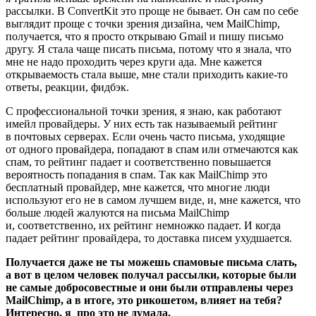
рассылки. В ConvertKit это проще не бывает. Он сам по себе
выглядит проще с точки зрения дизайна, чем MailChimp,
получается, что я просто открываю Gmail и пишу письмо
другу. Я стала чаще писать письма, потому что я знала, что
мне не надо проходить через круги ада. Мне кажется
открываемость стала выше, мне стали приходить какие-то
ответы, реакции, фидбэк.
С профессиональной точки зрения, я знаю, как работают
имейл провайдеры. У них есть так называемый рейтинг
в почтовых серверах. Если очень часто письма, уходящие
от одного провайдера, попадают в спам или отмечаются как
спам, то рейтинг падает и соответственно повышается
вероятность попадания в спам. Так как MailChimp это
бесплатный провайдер, мне кажется, что многие люди
используют его не в самом лучшем виде, и, мне кажется, что
больше людей жалуются на письма MailChimp
и, соответственно, их рейтинг немножко падает. И когда
падает рейтинг провайдера, то доставка писем ухудшается.
Получается даже не ты можешь спамовые письма слать,
а вот в целом человек получал рассылки, которые были
не самые добросовестные и они были отправлены через
MailChimp, а в итоге, это рикошетом, влияет на тебя?
Интересно, я про это не думала.