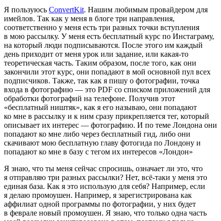
Я пользуюсь
ConvertKit
. Нашим любимым провайдером для
имейлов. Так как у меня в блоге три направления,
соответственно у меня есть три разных точки вступления
в мою рассылку. У меня есть бесплатный курс по Инстаграму,
на который люди подписываются. После этого им каждый
день приходит от меня урок или задание, или какая-то
теоретическая часть. Таким образом, после того, как они
закончили этот курс, они попадают в мой основной пул всех
подписчиков. Также, так как я пишу о фотографии, точка
входа в фотографию — это PDF со списком приложений для
обработки фотографий на телефоне. Получив этот
«бесплатный ништяк», как я его называю, они попадают
ко мне в рассылку и к ним сразу прикрепляется тег, который
описывает их интерес — фотографию. И по теме Лондона они
попадают ко мне либо через бесплатный гид, либо они
скачивают мою бесплатную главу фотогида по Лондону и
попадают ко мне в базу с тегом их интересов «Лондон»
Я знаю, что ты меня сейчас спросишь, означает ли это, что
я отправляю три разных рассылки? Нет, всё-таки у меня это
единая база. Как я это использую для себя? Например, если
я делаю промоушен. Например, я зарегистрирована как
аффилиат одной программы по фотографии, у них будет
в феврале новый промоушен. Я знаю, что только одна часть