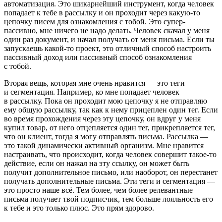
автоматизация. Это шикарнейший инструмент, когда человек
попадает к тебе в рассылку и он проходит через какую-то
цепочку писем для ознакомления с тобой. Это супер-
пассивно, мне ничего не надо делать. Человек скачал у меня
один раз документ, и начал получать от меня письма. Если ты
запускаешь какой-то проект, это отличный способ настроить
пассивный доход или пассивный способ ознакомления
с тобой.
Вторая вещь, которая мне очень нравится — это теги
и сегментация. Например, ко мне попадает человек
в рассылку. Пока он проходит мою цепочку я не отправляю
ему общую рассылку, так как к нему прицеплен один тег. Если
во время прохождения через эту цепочку, он вдруг у меня
купил товар, от него отцепляется один тег, прикрепляется тег,
что он клиент, тогда я могу отправлять письма. Рассылка —
это такой динамически активный организм. Мне нравится
настраивать, что происходит, когда человек совершит такое-то
действие, если он нажал на эту ссылку, он может быть
получит дополнительное письмо, или наоборот, он перестанет
получать дополнительные письма. Эти теги и сегментация —
это просто наше всё. Тем более, чем более релевантные
письма получает твой подписчик, тем больше лояльность его
к тебе и это только плюс. Это прям здорово.