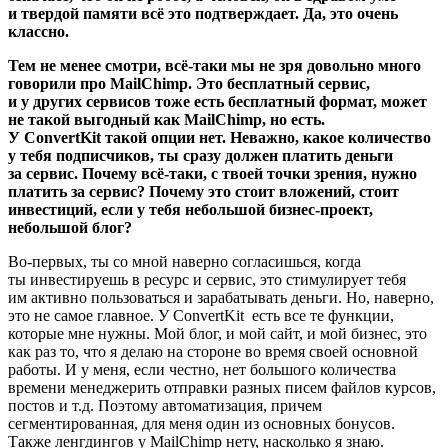
и твердой памяти всё это подтверждает. Да, это очень
классно.
Тем не менее смотри, всё-таки мы не зря довольно много
говорили про MailChimp. Это бесплатный сервис,
и у других сервисов тоже есть бесплатный формат, может
не такой выгодный как MailChimp, но есть.
У ConvertKit такой опции нет. Неважно, какое количество
у тебя подписчиков, ты сразу должен платить деньги
за сервис. Почему всё-таки, с твоей точки зрения, нужно
платить за сервис? Почему это стоит вложений, стоит
инвестиций, если у тебя небольшой бизнес-проект,
небольшой блог?
Во-первых, ты со мной наверно согласишься, когда
ты инвестируешь в ресурс и сервис, это стимулирует тебя
им активно пользоваться и зарабатывать деньги. Но, наверно,
это не самое главное. У ConvertKit есть все те функции,
которые мне нужны. Мой блог, и мой сайт, и мой бизнес, это
как раз то, что я делаю на стороне во время своей основной
работы. И у меня, если честно, нет большого количества
времени менеджерить отправки разных писем файлов курсов,
постов и т.д. Поэтому автоматизация, причем
сегментированная, для меня один из основных бонусов.
Также ленгдингов у MailChimp нету, насколько я знаю.