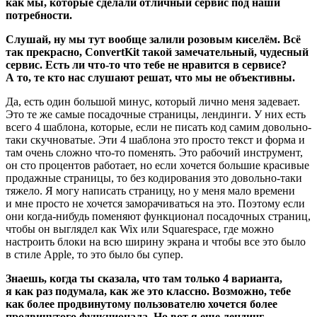
как мы, которые сделали отличный сервис под наши
потребности.
Слушай, ну мы тут вообще залили розовым киселём. Всё
так прекрасно, ConvertKit такой замечательный, чудесный
сервис. Есть ли что-то что тебе не нравится в сервисе?
А то, те кто нас слушают решат, что мы не объективны.
Да, есть один большой минус, который лично меня задевает.
Это те же самые посадочные страницы, лендинги. У них есть
всего 4 шаблона, которые, если не писать код самим довольно-
таки скучноватые. Эти 4 шаблона это просто текст и форма и
там очень сложно что-то поменять. Это рабочий инструмент,
он сто процентов работает, но если хочется большие красивые
продажные страницы, то без кодирования это довольно-таки
тяжело. Я могу написать страницу, но у меня мало времени
и мне просто не хочется заморачиваться на это. Поэтому если
они когда-нибудь поменяют функционал посадочных страниц,
чтобы он выглядел как Wix или Squarespace, где можно
настроить блоки на всю ширину экрана и чтобы все это было
в стиле Apple, то это было бы супер.
Знаешь, когда ты сказала, что там только 4 варианта,
я как раз подумала, как же это классно. Возможно, тебе
как более продвинутому пользователю хочется более
продвинутого функционала. Но вот я еще лендинг