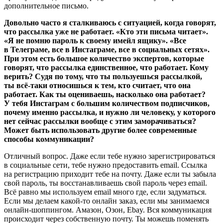
дополнительное письмо.
Довольно часто я сталкиваюсь с ситуацией, когда говорят,
что рассылка уже не работает. «Кто эти письма читает».
«Я не помню пароль к своему имейл ящику». «Все
в Телеграме, все в Инстаграме, все в социальных сетях».
При этом есть большое количество экспертов, которые
говорят, что рассылка единственное, что работает. Кому
верить? Судя по тому, что ты пользуешься рассылкой,
ты всё-таки относишься к тем, кто считает, что она
работает. Как ты оцениваешь, насколько она работает?
У тебя Инстаграм с большим количеством подписчиков,
почему именно рассылка, и нужно ли человеку, у которого
нет сейчас рассылки вообще с этим заморачиваться?
Может быть использовать другие более современные
способы коммуникации?
Отличный вопрос. Даже если тебе нужно зарегистрироваться
в социальные сети, тебе нужно предоставить email. Ссылка
на регистрацию приходит тебе на почту. Даже если ты забыла
свой пароль, ты восстанавливаешь свой пароль через email.
Всё равно мы используем email много где, если задуматься.
Если мы делаем какой-то онлайн заказ, если мы занимаемся
онлайн-шоппингом. Aмазон, Озон, Ebay. Вся коммуникация
происходит через собственную почту. Ты можешь поменять