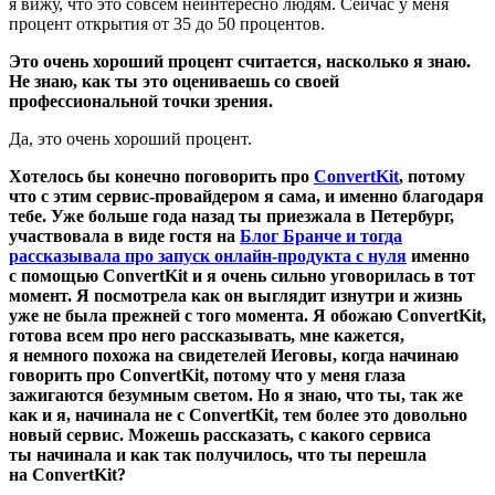
я вижу, что это совсем неинтересно людям. Сейчас у меня
процент открытия от 35 до 50 процентов.
Это очень хороший процент считается, насколько я знаю.
Не знаю, как ты это оцениваешь со своей
профессиональной точки зрения.
Да, это очень хороший процент.
Хотелось бы конечно поговорить про
ConvertKit
, потому
что с этим сервис-провайдером я сама, и именно благодаря
тебе. Уже больше года назад ты приезжала в Петербург,
участвовала в виде гостя на
Блог Бранче и тогда
рассказывала про запуск онлайн-продукта с нуля
именно
с помощью ConvertKit и я очень сильно уговорилась в тот
момент. Я посмотрела как он выглядит изнутри и жизнь
уже не была прежней с того момента. Я обожаю ConvertKit,
готова всем про него рассказывать, мне кажется,
я немного похожа на свидетелей Иеговы, когда начинаю
говорить про ConvertKit, потому что у меня глаза
зажигаются безумным светом. Но я знаю, что ты, так же
как и я, начинала не с ConvertKit, тем более это довольно
новый сервис. Можешь рассказать, с какого сервиса
ты начинала и как так получилось, что ты перешла
на ConvertKit?