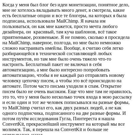
Когда у меня был блог без идеи монетизации, понятное дело,
мне не хотелось вкладывать много денег, я смотрела, какие
есть бесплатные опции и все те блогеры, на которых я была
подписана, использовали MailChimp. Я начала им
пользоваться, он как мне кажется, просто мечта любого
дизайнера, он красивый, там куча шаблонов, всё такое
приятненькое, розовенькое. Я не помню, сколько я просидела
на MailChimp, наверное, полгода, но мне было немножко
сложно настраивать имейлы. Вообще, я считаю себя легко
разбирающейся в технической составляющей любых
инструментов, но там мне было очень тяжело что-то
настроить. Бесплатный пакет не включал в себя
автоматизацию, а мне было интересно попробовать
автоматизацию, чтобы я не каждый раз отправлять новому
человеку цепочку писем, а чтобы это всё происходило на
автомате. Потом часто письма уходили в спам. Открытие
писем было не очень высоким. Еще что мне там не нравилось,
это то, что у меня было несколько точек входа в мою рассылку
и если один и тот же человек пописывался на разные формы,
то MailChimp считал его, как двух разных людей, а не как
одного подписчика, подписанного на две разные формы. И
потом путём исследования Гугла, Пинтереста я нашла
ConvertKit, прекраснейший инструмент на который мы все
молимся. Так, я перешла на ConvertKit и больше не
оглядывалась назад.