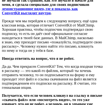
не звучали так страшно, как это звучало в начале для
меня, я сделала специально для своих подписчиков
демонстрационное видео, где я показала, как
ConvertKit выглядит внутри
.
Прежде чем мы перейдем к следующему вопросу, ещё одна
классная вещь, которая отличает ConvertKit от MailChimp.
Хорошая практика, чтобы подписчик подтверждал свою
подписку, то есть он даёт своё официальное согласие
находиться в твоей базе данных. В MailChimp, насколько
я знаю, ему приходит письмо «пожалуйста, подтвердите свою
рассылку». Человеку нужно найти это письмо, кликнуть
по нему и тогда он у тебя в базе.
Иногда ответить на вопрос, что я не робот.
Да-да. Чем прекрасен ConvertKit? Тем, что когда входная точка
в рассылку — это какой-то файлик, который ты хочешь
отправить человеку, то он подписывается на форму и ему
приходит этот файл и ссылка скачивания на файл является
подтверждением его подписки на рассылку. Я считаю, это
гениальная опция.
Получается, что если человек кликнул на ссылку в письме
«скачать файл» или «посмотреть видео», то это уже
означает, что он не робот, а человек, он в здравом уме