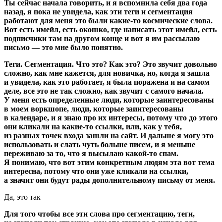
Ты сейчас начала говорить, и я вспомнила себя два года
назад, я пока не увидела, как эти теги и сегментация
работают для меня это были какие-то космические слова.
Вот есть имейл, есть окошко, где написать этот имейл, есть
подписчики там на другом конце и вот я им рассылаю
письмо — это мне было понятно.
Теги. Сегментация. Что это? Как это? Это звучит довольно
сложно, как мне кажется, для новичка, но, когда я зашла
и увидела, как это работает, я была поражена и на самом
деле, все это не так сложно, как звучит с самого начала.
У меня есть определенные люди, которые заинтересованы
в моем воркшопе, люди, которые заинтересованы
в календаре, и я знаю про их интересы, потому что до этого
они кликали на какие-то ссылки, или, как у тебя,
из разных точек входа зашли на сайт. И дальше я могу это
использовать и слать чуть больше писем, и я меньше
переживаю за то, что я высылаю какой-то спам.
Я понимаю, что вот этим конкретным людям эта вот тема
интересна, потому что они уже кликали на ссылки,
а значит они будут рады дополнительному письму от меня.
Да, это так
Для того чтобы все эти слова про сегментацию, теги,