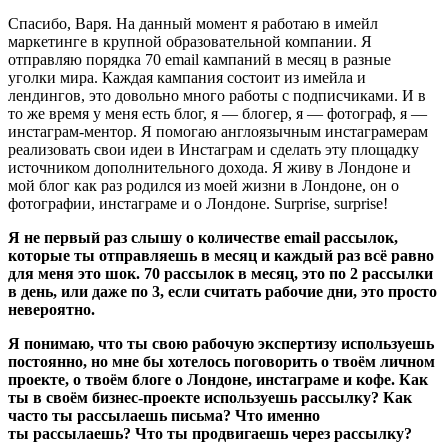
Спасибо, Варя. На данный момент я работаю в имейл
маркетинге в крупной образовательной компании. Я
отправляю порядка 70 email кампаний в месяц в разные
уголки мира. Каждая кампания состоит из имейла и
лендингов, это довольно много работы с подписчиками. И в
то же время у меня есть блог, я — блогер, я — фотограф, я —
инстаграм-ментор. Я помогаю англоязычным инстаграмерам
реализовать свои идеи в Инстаграм и сделать эту площадку
источником дополнительного дохода. Я живу в Лондоне и
мой блог как раз родился из моей жизни в Лондоне, он о
фотографии, инстаграме и о Лондоне. Surprise, surprise!
Я не первый раз слышу о количестве email рассылок,
которые ты отправляешь в месяц и каждый раз всё равно
для меня это шок. 70 рассылок в месяц, это по 2 рассылки
в день, или даже по 3, если считать рабочие дни, это просто
невероятно.
Я понимаю, что ты свою рабочую экспертизу используешь
постоянно, но мне бы хотелось поговорить о твоём личном
проекте, о твоём блоге о Лондоне, инстаграме и кофе. Как
ты в своём бизнес-проекте используешь рассылку? Как
часто ты рассылаешь письма? Что именно
ты рассылаешь? Что ты продвигаешь через рассылку?