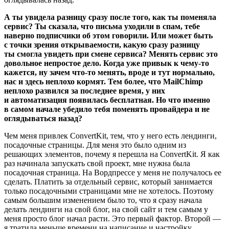
А ты увидела разницу сразу после того, как ты поменяла
сервис? Ты сказала, что письма уходили в спам, тебе
наверно подписчики об этом говорили. Или может быть
с точки зрения открываемости, какую сразу разницу
ты смогла увидеть при смене сервиса? Менять сервис это
довольное непростое дело. Когда уже привык к чему-то
кажется, ну зачем что-то менять, вроде и тут нормально,
нас и здесь неплохо кормят. Тем более, что MailChimp
неплохо развился за последнее время, у них
и автоматизация появилась бесплатная. Но что именно
в самом начале убедило тебя поменять провайдера и не
оглядываться назад?
Чем меня привлек ConvertKit, тем, что у него есть лендинги,
посадочные страницы. Для меня это было одним из
решающих элементов, почему я перешла на ConvertKit. Я как
раз начинала запускать свой проект, мне нужна была
посадочная страница. На Вордпрессе у меня не получалось ее
сделать. Платить за отдельный сервис, который занимается
только посадочными страницами мне не хотелось. Поэтому
самым большим изменением было то, что я сразу начала
делать лендинги на свой блог, на свой сайт и тем самым у
меня просто блог начал расти. Это первый фактор. Второй —
я тратила меньше времени на написание и настройку