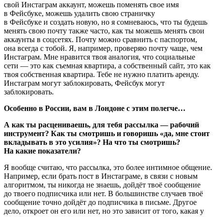
свой Инстаграм аккаунт, можешь поменять свое имя
в Фейсбуке, можешь удалить свою страничку
в Фейсбуке и создать новую, но я сомневаюсь, что ты будешь
менять свою почту также часто, как ты можешь менять свои
аккаунты в соцсетях. Почту можно сравнить с паспортом,
она всегда с тобой. Я, например, проверяю почту чаще, чем
Инстаграм. Мне нравится твоя аналогия, что социальные
сети — это как съемная квартира, а собственный сайт, это как
твоя собственная квартира. Тебе не нужно платить аренду.
Инстаграм могут заблокировать, Фейсбук могут
заблокировать.
Особенно в России, вам в Лондоне с этим полегче…
А как ты расцениваешь, для тебя рассылка — рабочий
инструмент? Как ты смотришь и говоришь «да, мне стоит
вкладывать в это усилия»? На что ты смотришь?
На какие показатели?
Я вообще считаю, что рассылка, это более интимное общение.
Например, если брать пост в Инстаграме, в связи с новым
алгоритмом, ты никогда не знаешь, дойдёт твоё сообщение
до твоего подписчика или нет. В большинстве случаев твоё
сообщение точно дойдёт до подписчика в письме. Другое
дело, откроет он его или нет, но это зависит от того, какая у